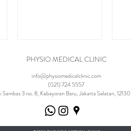
PHYSIO MEDICAL CLINIC
info@physiomedicalclinic.com
(021) 724 5557
ai Sambas 3 no. 8, Kebayoran Baru, Jakarta Selatan, 12130
Yuk Kenali Gejala Osteoarthritis
Paham
Froze