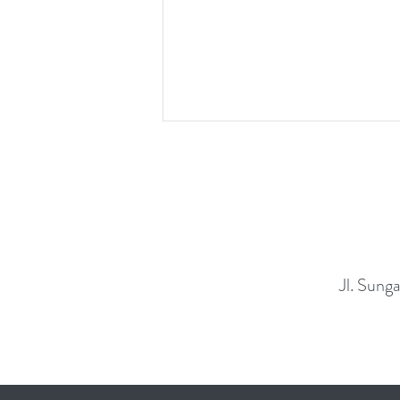
Jl. Sung
Dry Needling untuk Mengatasi
Gangguan Muskuloskeletal dan
Neuromuskular