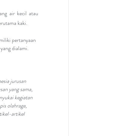
g air kecil atau 
erutama kaki.
liki pertanyaan 
yang dialami.
esia jurusan 
usan yang sama, 
yukai kegiatan 
pis olahraga, 
kel-artikel 