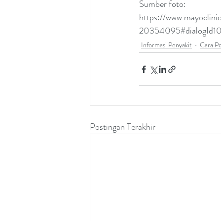
Sumber foto:
https://www.mayoclini
20354095#dialogId1
Informasi Penyakit
Cara P
Postingan Terakhir