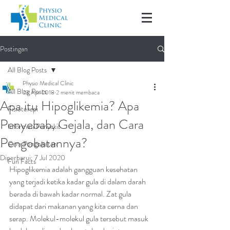
Postingan
All Blog Posts
Physio Medical Clinic
All Blog Posts
23 Apr 2018
2 menit membaca
Apa itu Hipoglikemia? Apa
Fisioterapi
Penyebab, Gejala, dan Cara
Informasi Penyakit
Pengobatannya?
Cara Pengobatan
Diperbarui:
7 Jul 2020
Fun Facts
Hipoglikemia adalah gangguan kesehatan 
yang terjadi ketika kadar gula di dalam darah 
berada di bawah kadar normal. Zat gula 
didapat dari makanan yang kita cerna dan 
serap. Molekul-molekul gula tersebut masuk 