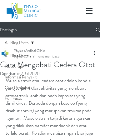
Postingan
All Blog Posts
Physio Medical Clinic
All Blog Posts
6 Feb 2018
3 menit membaca
Cara Mengobati Cedera Otot
Fisioterapi
Diperbarui:
7 Jul 2020
Informasi Penyakit
Muscle strain atau cedera otot adalah kondisi 
Cara Pengobatan
yang terjadi akibat aktivitas yang membuat 
otot tertarik lebih dari pada kapasitas yang 
Fun Facts
dimilikinya.  Berbeda dengan keseleo (yang 
disebut sprain) yang merupakan trauma pada 
ligamen.  Muscle strain terjadi karena gerakan 
yang dilakukan bersifat mendadak dan atau 
terlalu berat.  Kejadiannya bisa ringan bisa juga 